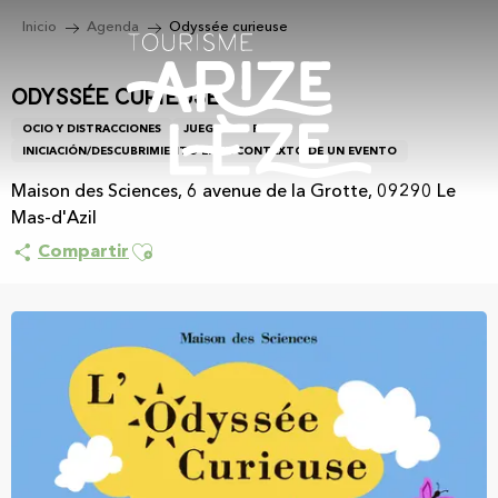
Aller
Inicio
Agenda
Odyssée curieuse
au
contenu
principal
Odyssée curieuse
OCIO Y DISTRACCIONES
JUEGOS DE PISTAS
INICIACIÓN/DESCUBRIMIENTO EN EL CONTEXTO DE UN EVENTO
Maison des Sciences, 6 avenue de la Grotte, 09290 Le
Mas-d'Azil
Ajouter aux favoris
Compartir