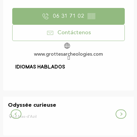
06 31 71 02
▒▒
Contáctenos
www.grottesarcheologies.com
Idiomas hablados
Idiomas hablados
Odyssée curieuse
Le Mas-d'Azil