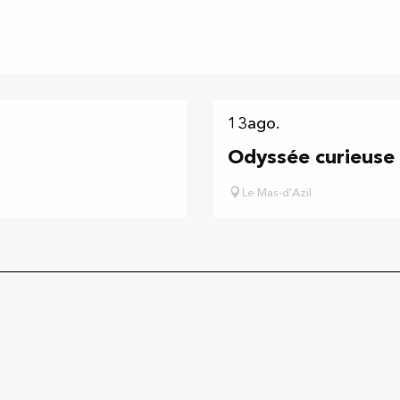
13
ago.
Odyssée curieuse
Le Mas-d'Azil