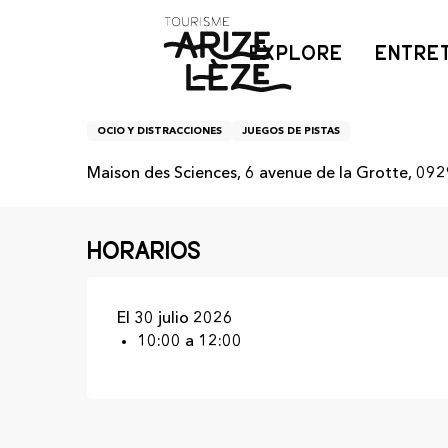
Aller
Inicio
Agenda
Odyssée curieuse
au
EXPLORE
ENTRE
contenu
principal
Odyssée curieuse
OCIO Y DISTRACCIONES
JUEGOS DE PISTAS
Maison des Sciences, 6 avenue de la Grotte, 092
Horarios
El 30 julio 2026
10:00 a 12:00