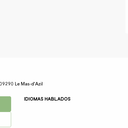
 09290 Le Mas-d'Azil
Idiomas hablados
Idiomas hablados