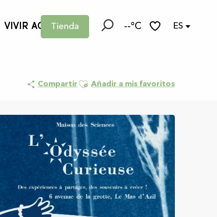
VIVIR AQUÍ
--°C
ES
Tienda
Buscar
Voir les favoris
Ajouter aux favoris
Compartir
Añadir a mis favoritos