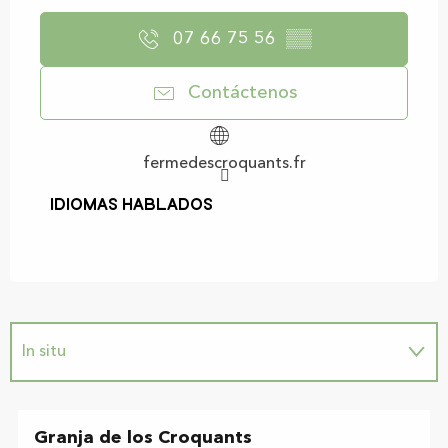
07 66 75 56
▒▒
Contáctenos
fermedescroquants.fr
Idiomas hablados
Idiomas hablados
In situ
Granja de los Croquants