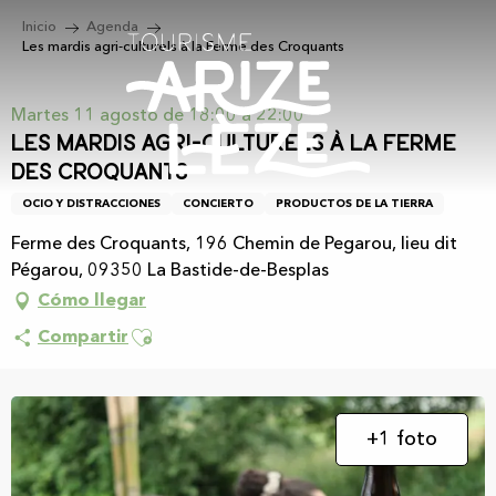
Aller
Inicio
Agenda
au
Les mardis agri-culturels à la Ferme des Croquants
contenu
principal
Martes 11 agosto de 18:00 a 22:00
Les mardis agri-culturels à la Ferme
des Croquants
OCIO Y DISTRACCIONES
CONCIERTO
PRODUCTOS DE LA TIERRA
Ferme des Croquants, 196 Chemin de Pegarou, lieu dit
Pégarou, 09350 La Bastide-de-Besplas
Cómo llegar
Ajouter aux favoris
Compartir
+1 foto