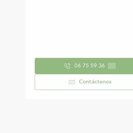
06 75 59 36
▒▒
Contáctenos