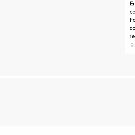
En
co
Fo
c
re