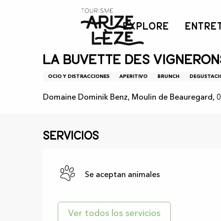
Aller
Inicio
Agenda
La buvette des vignerons
au
EXPLORE
ENTRE
contenu
principal
5 junio > 30 agosto
La buvette des vigneron
OCIO Y DISTRACCIONES
APERITIVO
BRUNCH
DEGUSTACI
Domaine Dominik Benz, Moulin de Beauregard, 
Servicios
Se aceptan animales
Ver todos los servicios