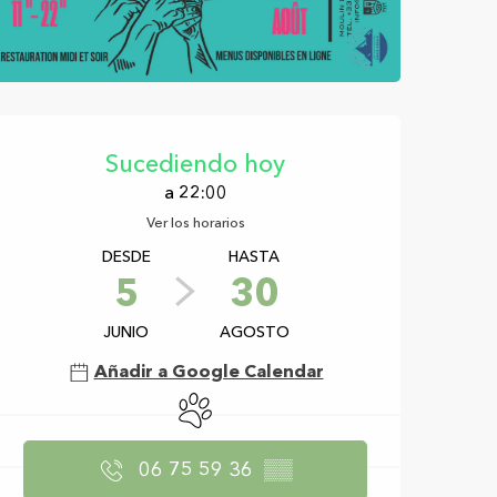
Horarios y datos d
Sucediendo hoy
a 22:00
Ver los horarios
DESDE
HASTA
5
30
JUNIO
AGOSTO
Añadir a Google Calendar
Se aceptan animales
06 75 59 36
▒▒