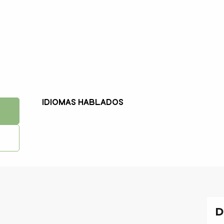
Idiomas hablados
Idiomas hablados
D