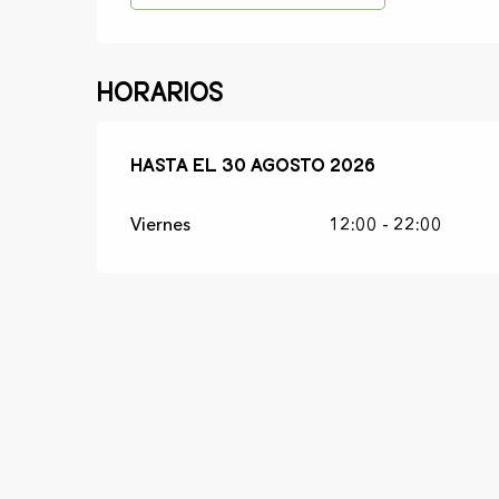
Horarios
Del
Hasta el
5 junio 2026
30 agosto 2026
al
30 agosto 2026
Viernes
12:00 - 22:00