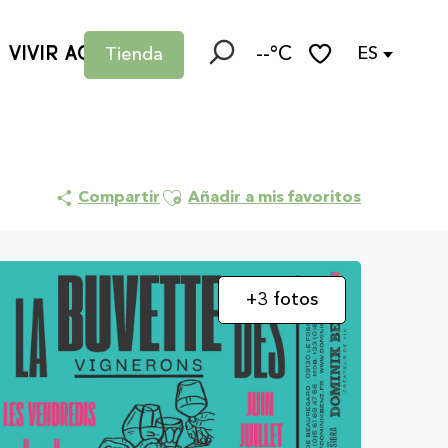
VIVIR AQUÍ
--°C
ES
Tienda
Buscar
Voir les favoris
Ajouter aux favoris
Compartir
Añadir a mis favoritos
+3 fotos