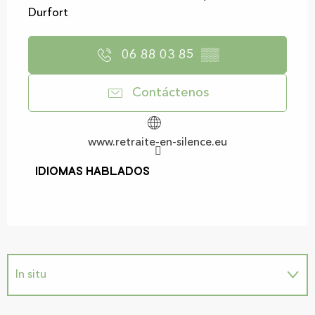
Durfort
06 88 03 85
▒▒
Contáctenos
www.retraite-en-silence.eu
Idiomas hablados
Idiomas hablados
In situ