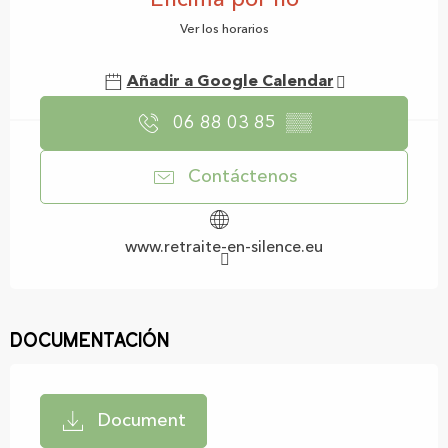
Ver los horarios
Añadir a Google Calendar
06 88 03 85
▒▒
Contáctenos
www.retraite-en-silence.eu
Documentación
Document