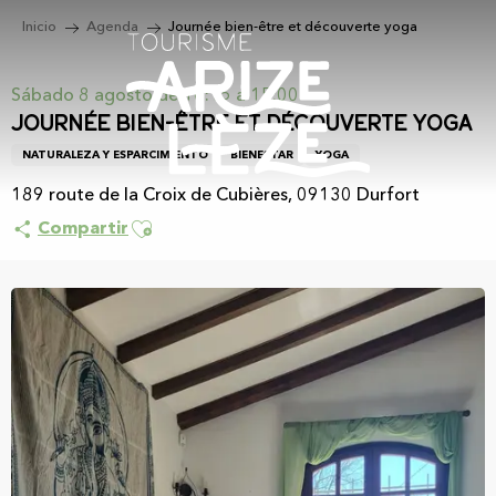
Aller
Inicio
Agenda
Journée bien-être et découverte yoga
au
contenu
principal
Sábado 8 agosto de 10:15 a 15:00
Journée bien-être et découverte yoga
NATURALEZA Y ESPARCIMIENTO
BIENESTAR
YOGA
189 route de la Croix de Cubières, 09130 Durfort
Ajouter aux favoris
Compartir