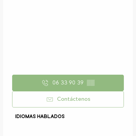
06 33 90 39
▒▒
Contáctenos
Idiomas hablados
Idiomas hablados