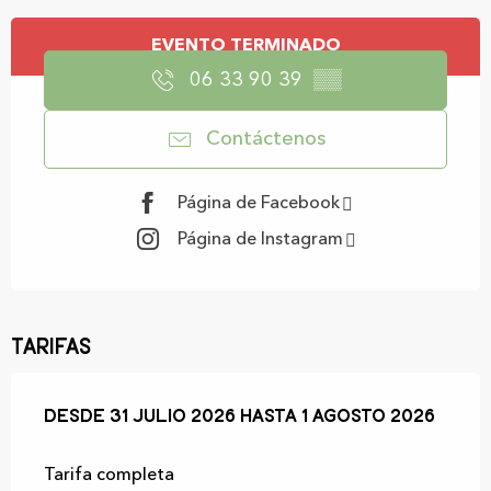
Horarios y datos de contacto
EVENTO TERMINADO
06 33 90 39
▒▒
Contáctenos
Página de Facebook
Página de Instagram
Tarifas
Desde
Desde
31 julio 2026
31 julio 2026
hasta
hasta
1 agosto 2026
1 agosto 2026
Tarifa completa