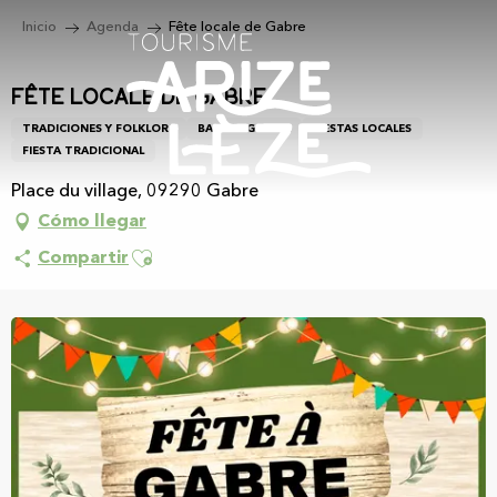
Aller
Inicio
Agenda
Fête locale de Gabre
au
contenu
principal
Fête locale de Gabre
TRADICIONES Y FOLKLORE
BAILE REGIONAL
FIESTAS LOCALES
FIESTA TRADICIONAL
Place du village, 09290 Gabre
Cómo llegar
Ajouter aux favoris
Compartir