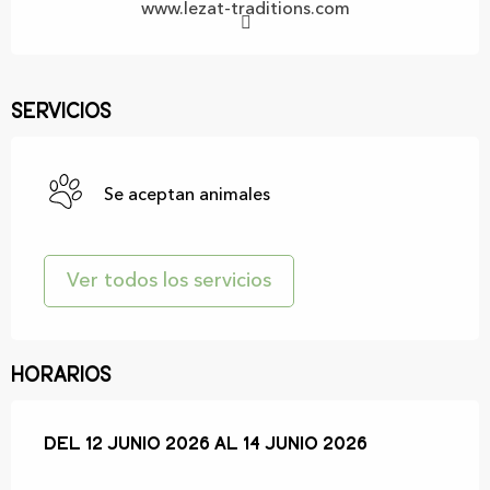
www.lezat-traditions.com
Servicios
Se aceptan animales
Ver todos los servicios
Horarios
Del
Del
12 junio 2026
12 junio 2026
al
al
14 junio 2026
14 junio 2026