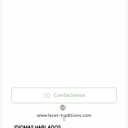
Contáctenos
www.lezat-traditions.com
Idiomas hablados
Idiomas hablados