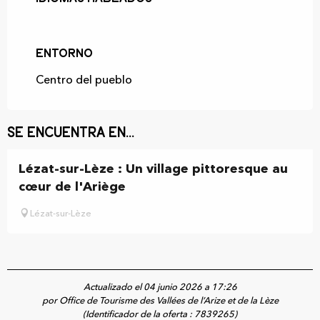
Entorno
Entorno
Centro del pueblo
Se encuentra en...
Lézat-sur-Lèze : Un village pittoresque au
cœur de l'Ariège
Lézat-sur-Lèze
Actualizado el 04 junio 2026 a 17:26
por Office de Tourisme des Vallées de l’Arize et de la Lèze
(Identificador de la oferta :
7839265
)