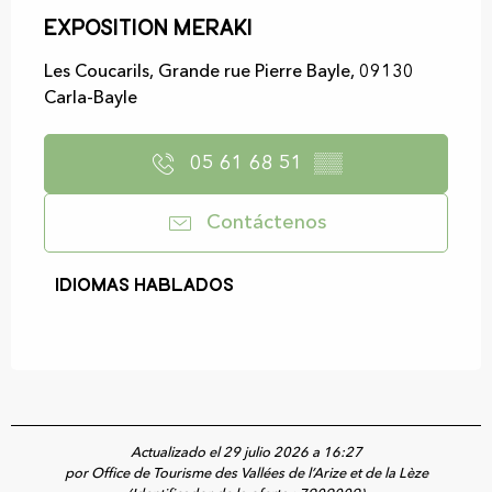
Exposition MERAKI
Les Coucarils, Grande rue Pierre Bayle, 09130
Carla-Bayle
05 61 68 51
▒▒
Contáctenos
Idiomas hablados
Idiomas hablados
Actualizado el 29 julio 2026 a 16:27
por Office de Tourisme des Vallées de l’Arize et de la Lèze