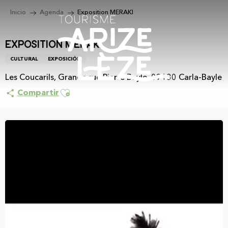
Aller
Inicio
Agenda
Exposition MERAKI
au
contenu
principal
Exposition MERAKI
CULTURAL
EXPOSICIÓN
Les Coucarils, Grande rue Pierre Bayle, 09130 Carla-Bayle
Ajouter aux favoris
Compartir