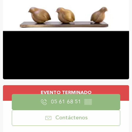
Horarios y datos de contacto
EVENTO TERMINADO
05 61 68 51
▒▒
Contáctenos