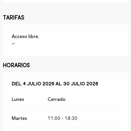
Tarifas
Acceso libre.
—
Horarios
Del
Del
4 julio 2026
4 julio 2026
al
al
30 julio 2026
30 julio 2026
Lunes
Cerrado
Martes
11:00 - 18:30