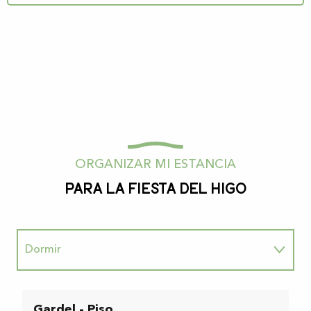
ORGANIZAR MI ESTANCIA
Para la fiesta del higo
Dormir
Para disfrutar
Gardel - Piso
S