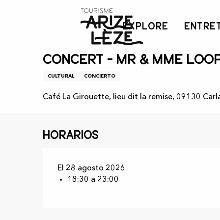
Aller
Inicio
Agenda
Concert - Mr & Mme Loops
au
EXPLORE
ENTRE
contenu
principal
Viernes 28 agosto de 18:30 a 23:00
Concert - Mr & Mme Loo
CULTURAL
CONCIERTO
Café La Girouette, lieu dit la remise, 09130 Carl
Horarios
El 28 agosto 2026
18:30 a 23:00