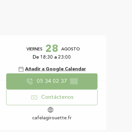
Horarios y datos d
28
VIERNES
AGOSTO
De 18:30 a 23:00
Añadir a Google Calendar
05 34 02 37
▒▒
Contáctenos
cafelagirouette.fr