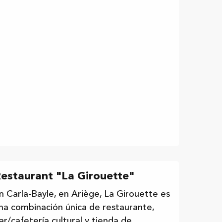
estaurant "La Girouette"
n Carla-Bayle, en Ariège, La Girouette es
na combinación única de restaurante,
ar/cafetería cultural y tienda de