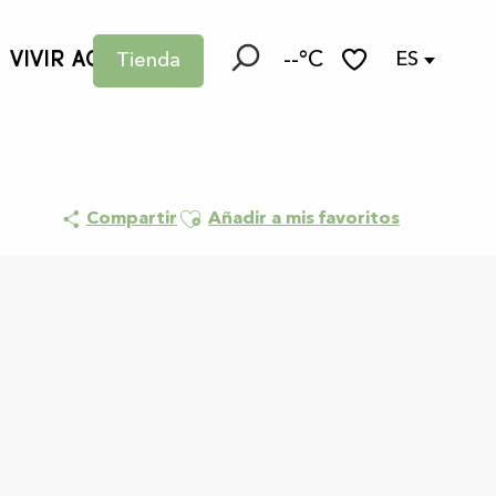
VIVIR AQUÍ
--°C
ES
Tienda
Buscar
Voir les favoris
Ajouter aux favoris
Compartir
Añadir a mis favoritos