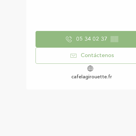
05 34 02 37
▒▒
Contáctenos
cafelagirouette.fr