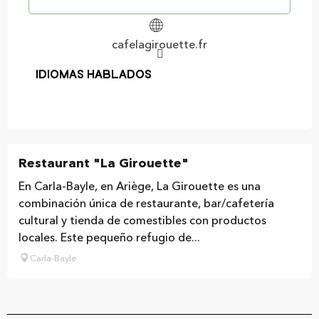
cafelagirouette.fr
Idiomas hablados
Idiomas hablados
Restaurant "La Girouette"
En Carla-Bayle, en Ariège, La Girouette es una
combinación única de restaurante, bar/cafetería
cultural y tienda de comestibles con productos
locales. Este pequeño refugio de...
Carla-Bayle