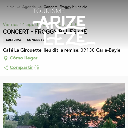
Aller
Inicio
Agenda
Concert - Froggy blues cie
au
contenu
principal
Viernes 14 agosto de 18:30 a 23:00
Concert - Froggy blues cie
CULTURAL
CONCIERTO
Café La Girouette, lieu dit la remise, 09130 Carla-Bayle
Cómo llegar
Ajouter aux favoris
Compartir