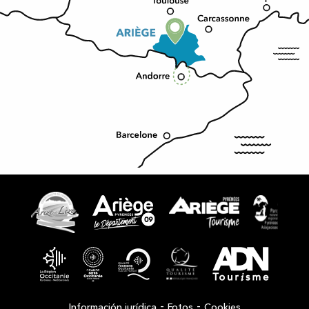
-
-
Información jurídica
Fotos
Cookies