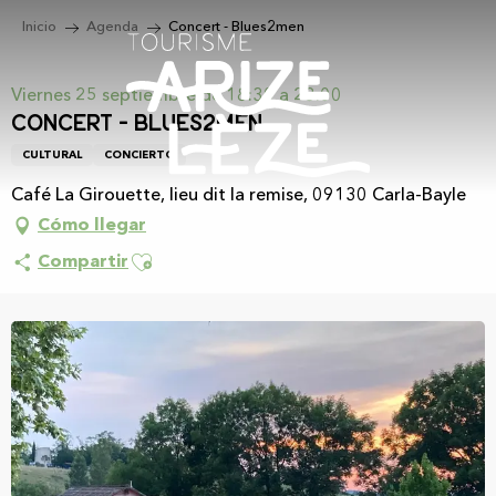
Aller
Inicio
Agenda
Concert - Blues2men
au
contenu
principal
Viernes 25 septiembre de 18:30 a 23:00
Concert - Blues2men
CULTURAL
CONCIERTO
Café La Girouette, lieu dit la remise, 09130 Carla-Bayle
Cómo llegar
Ajouter aux favoris
Compartir