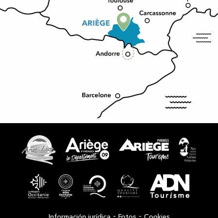
-
-
Información jurídica
Fotos
Cookies