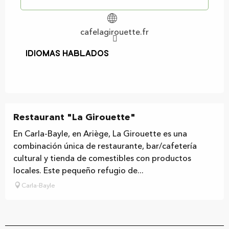
cafelagirouette.fr
Idiomas hablados
Idiomas hablados
Restaurant "La Girouette"
En Carla-Bayle, en Ariège, La Girouette es una
combinación única de restaurante, bar/cafetería
cultural y tienda de comestibles con productos
locales. Este pequeño refugio de...
Carla-Bayle