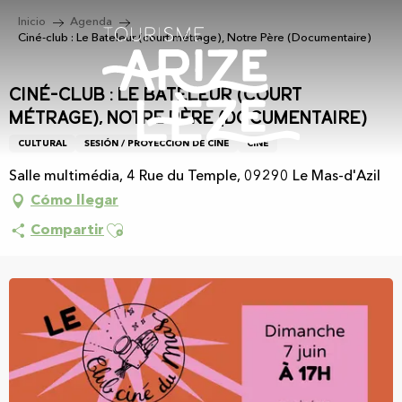
Aller
Inicio
Agenda
au
Ciné-club : Le Bateleur (court métrage), Notre Père (Documentaire)
contenu
principal
Ciné-club : Le Bateleur (court
métrage), Notre Père (Documentaire)
CULTURAL
SESIÓN / PROYECCIÓN DE CINE
CINE
Salle multimédia, 4 Rue du Temple, 09290 Le Mas-d'Azil
Cómo llegar
Ajouter aux favoris
Compartir