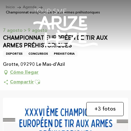
Aller
Inicio
Agenda
au
Championnat européen de tir aux armes préhistoriques
contenu
principal
7 agosto > 9 agosto
Championnat européen de tir aux
armes préhistoriques
DEPORTES
CONCURSOS
PREHISTORIA
Grotte, 09290 Le Mas-d'Azil
Cómo llegar
Ajouter aux favoris
Compartir
+3 fotos