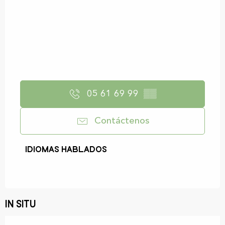
05 61 69 99
▒▒
Contáctenos
Idiomas hablados
Idiomas hablados
In situ