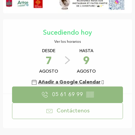
Horarios y datos de contacto
Sucediendo hoy
Ver los horarios
DESDE
HASTA
7
9
AGOSTO
AGOSTO
Añadir a Google Calendar
05 61 69 99
▒▒
Contáctenos